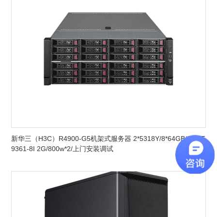
新华三（H3C）R4900-G5机架式服务器 2*5318Y/8*64GB/2*12T
9361-8I 2G/800w*2/上门安装调试