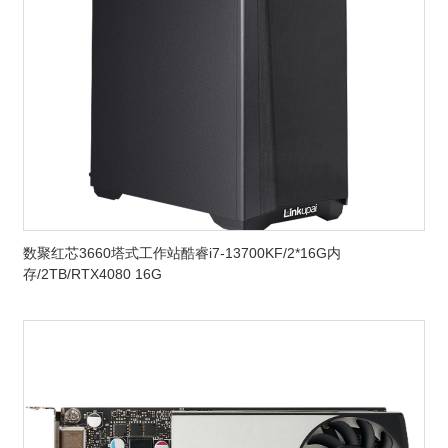
数聚红芯3660塔式工作站酷睿i7-13700KF/2*16G内
存/2TB/RTX4080 16G