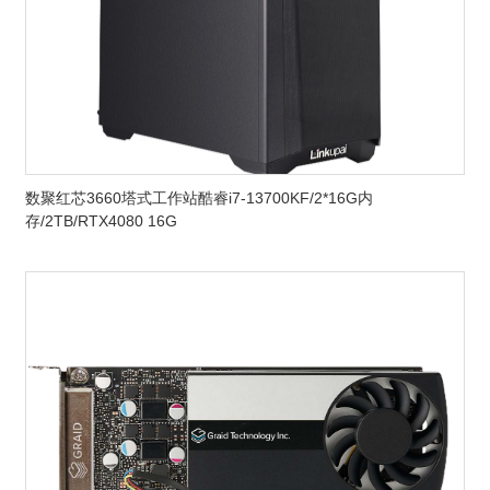
数聚红芯3660塔式工作站酷睿i7-13700KF/2*16G内
存/2TB/RTX4080 16G